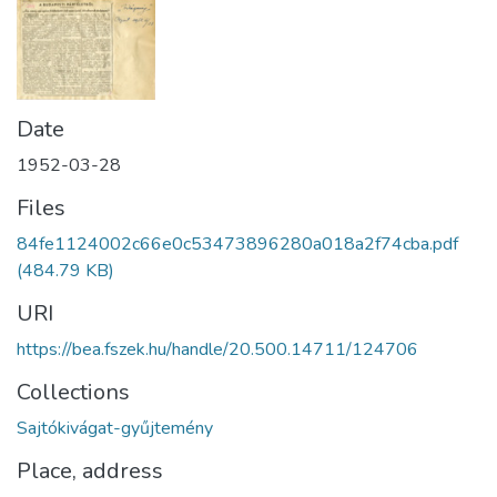
Date
1952-03-28
Files
84fe1124002c66e0c53473896280a018a2f74cba.pdf
(484.79 KB)
URI
https://bea.fszek.hu/handle/20.500.14711/124706
Collections
Sajtókivágat-gyűjtemény
Place, address