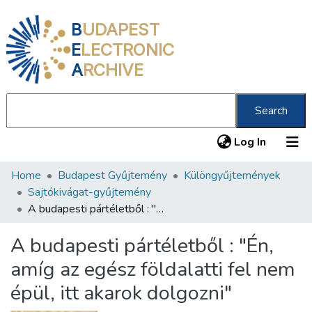
B
UDAPEST
E
LECTRONIC
A
RCHIVE
Search
(current
Log In
Home
Budapest Gyűjtemény
Különgyűjtemények
Communities & Collections
Sajtókivágat-gyűjtemény
All of DSpace
A budapesti pártéletből : "Én, amíg az egész földalatti fel nem épül, itt akarok dolgozni"
Statistics
A budapesti pártéletből : "Én,
About us
amíg az egész földalatti fel nem
épül, itt akarok dolgozni"