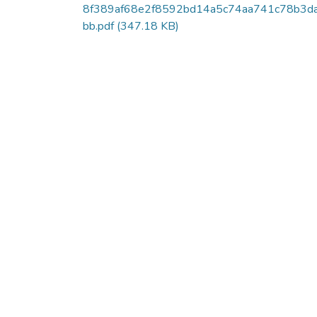
8f389af68e2f8592bd14a5c74aa741c78b3d
bb.pdf
(347.18 KB)