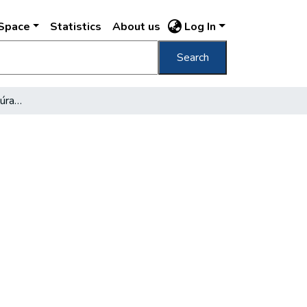
DSpace
Statistics
About us
Log In
Search
A polgármester a diktatúra alatt