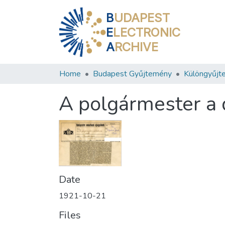
B
UDAPEST
E
LECTRONIC
A
RCHIVE
Home
Budapest Gyűjtemény
Különgyűjt
A polgármester a d
Date
1921-10-21
Files