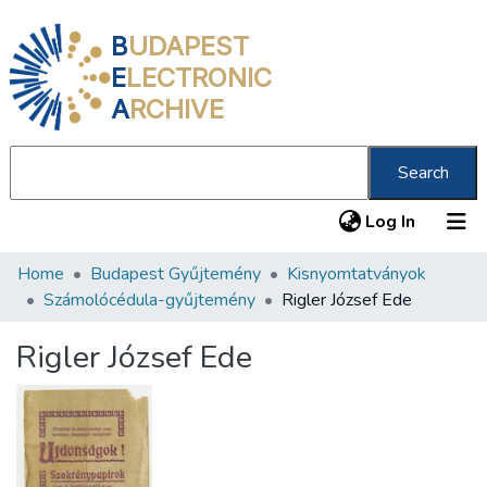
B
UDAPEST
E
LECTRONIC
A
RCHIVE
Search
(current
Log In
Home
Budapest Gyűjtemény
Kisnyomtatványok
Communities & Collections
Számolócédula-gyűjtemény
Rigler József Ede
All of DSpace
Rigler József Ede
Statistics
About us