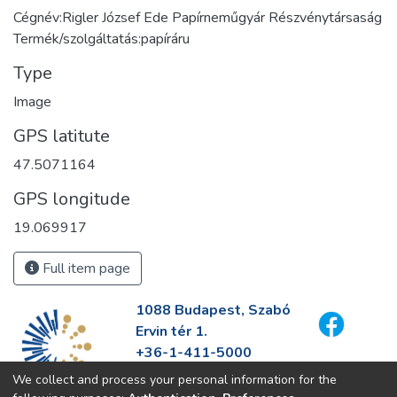
Cégnév:Rigler József Ede Papírneműgyár Részvénytársaság
Termék/szolgáltatás:papíráru
Type
Image
GPS latitute
47.5071164
GPS longitude
19.069917
Full item page
1088 Budapest, Szabó
Ervin tér 1.
+36-1-411-5000
info@fszek.hu
We collect and process your personal information for the
https://fszek.hu