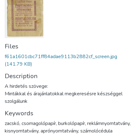
Files
f61a1601cbc71ff84adae9113b2882cf_screen.jpg
(141.79 KB)
Description
A hirdetés szövege:
Mintákkal és árajánlatokkal megkeresésre készséggel
szolgálunk
Keywords
zacskó
,
csomagolópapír
,
burkolópapír
,
reklámnyomtatvány
,
kisnyomtatvány
,
aprónyomtatvány
,
számolócédula