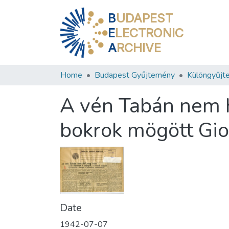
B
UDAPEST
E
LECTRONIC
A
RCHIVE
Home
Budapest Gyűjtemény
Különgyűjt
A vén Tabán nem h
bokrok mögött Gio
Date
1942-07-07