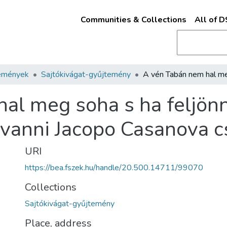
Communities & Collections
All of 
emények
Sajtókivágat-gyűjtemény
al meg soha s ha feljönne
vanni Jacopo Casanova cs
URI
https://bea.fszek.hu/handle/20.500.14711/99070
Collections
Sajtókivágat-gyűjtemény
Place, address