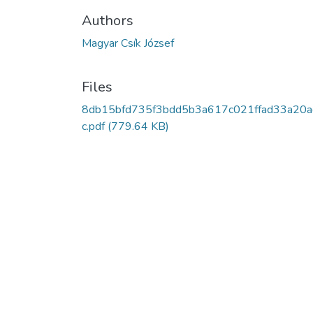
Authors
Magyar Csík József
Files
8db15bfd735f3bdd5b3a617c021ffad33a20a
c.pdf
(779.64 KB)