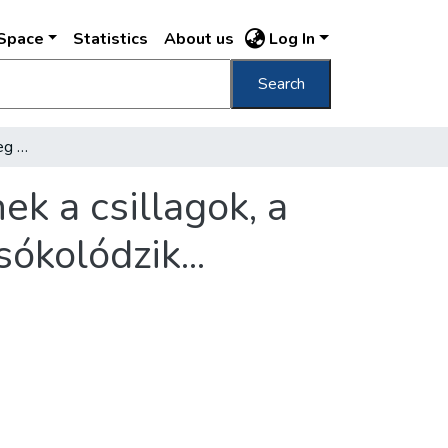
DSpace
Statistics
About us
Log In
Search
A vén Tabán nem hal meg soha s ha feljönnek a csillagok, a bokrok mögött Giovanni Jacopo Casanova csókolódzik...
k a csillagok, a
ókolódzik...