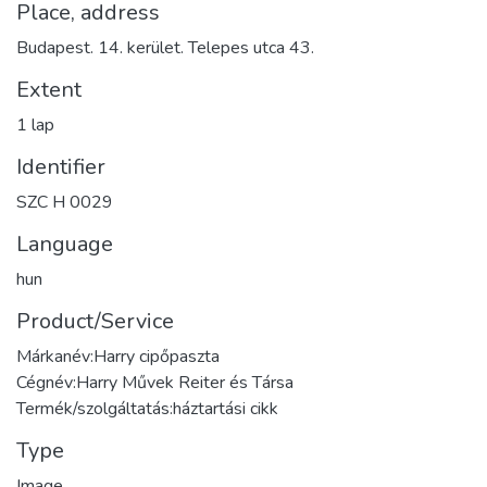
Place, address
Budapest. 14. kerület. Telepes utca 43.
Extent
1 lap
Identifier
SZC H 0029
Language
hun
Product/Service
Márkanév:Harry cipőpaszta
Cégnév:Harry Művek Reiter és Társa
Termék/szolgáltatás:háztartási cikk
Type
Image