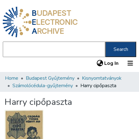
B
UDAPEST
E
LECTRONIC
A
RCHIVE
Search
(current
Log In
Home
Budapest Gyűjtemény
Kisnyomtatványok
Communities & Collections
Számolócédula-gyűjtemény
Harry cipőpaszta
All of DSpace
Harry cipőpaszta
Statistics
About us