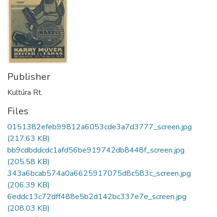
Publisher
Kultúra Rt.
Files
0151382efeb99812a6053cde3a7d3777_screen.jpg
(217.63 KB)
bb9cdbddcdc1afd56be919742db8448f_screen.jpg
(205.58 KB)
343a6bcab574a0a6625917075d8c583c_screen.jpg
(206.39 KB)
6eddc13c72dff488e5b2d142bc337e7e_screen.jpg
(208.03 KB)