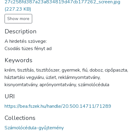
27c258fd387a23a834819d47cb177262_screen.jpg
(227.23 KB)
Show more
Description
A hirdetés szövege:
Csodás tüzes fényt ad
Keywords
krém
,
tisztítás
,
tisztítószer
,
gyermek
,
fiú
,
doboz
,
cipőpaszta
,
háztartási vegyiáru
,
üzlet
,
reklámnyomtatvány
,
kisnyomtatvány
,
aprónyomtatvány
,
számolócédula
URI
https://bea.fszek.hu/handle/20.500.14711/71289
Collections
Számolócédula-gyűjtemény