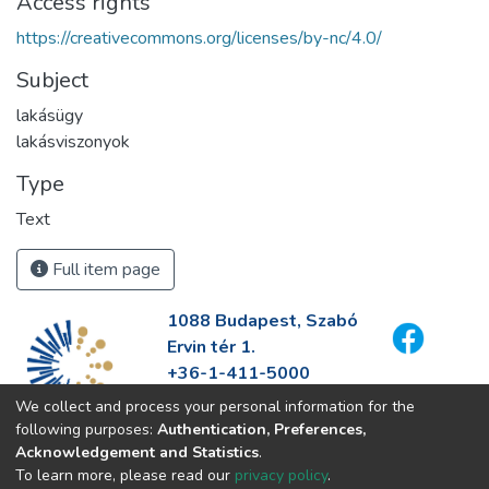
Access rights
https://creativecommons.org/licenses/by-nc/4.0/
Subject
lakásügy
lakásviszonyok
Type
Text
Full item page
1088 Budapest, Szabó
Ervin tér 1.
+36-1-411-5000
info@fszek.hu
We collect and process your personal information for the
https://fszek.hu
following purposes:
Authentication, Preferences,
Acknowledgement and Statistics
.
To learn more, please read our
privacy policy
.