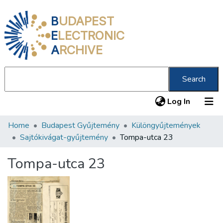
B
UDAPEST
E
LECTRONIC
A
RCHIVE
Search
(current
Log In
Home
Budapest Gyűjtemény
Különgyűjtemények
Communities & Collections
Sajtókivágat-gyűjtemény
Tompa-utca 23
All of DSpace
Tompa-utca 23
Statistics
About us