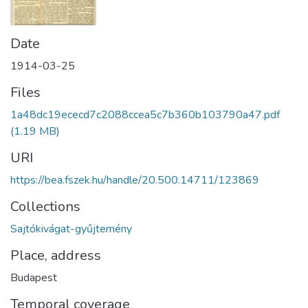
Date
1914-03-25
Files
1a48dc19ececd7c2088ccea5c7b360b103790a47.pdf
(1.19 MB)
URI
https://bea.fszek.hu/handle/20.500.14711/123869
Collections
Sajtókivágat-gyűjtemény
Place, address
Budapest
Temporal coverage