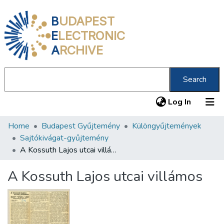
B
UDAPEST
E
LECTRONIC
A
RCHIVE
Search
(current
Log In
Home
Budapest Gyűjtemény
Különgyűjtemények
Communities & Collections
Sajtókivágat-gyűjtemény
All of DSpace
A Kossuth Lajos utcai villámos
Statistics
A Kossuth Lajos utcai villámos
About us