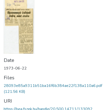
Date
1973-06-22
Files
28093e85a9311b51ba16f6b384ae22f138a110a6.pdf
(121.56 KB)
URI
https://bea.fszek.hu/handle/20.500.14711/133092