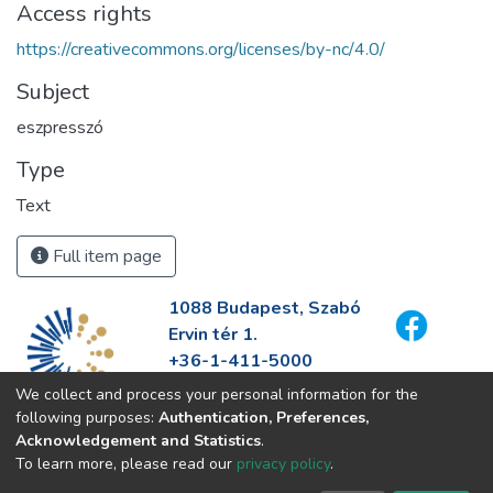
Access rights
https://creativecommons.org/licenses/by-nc/4.0/
Subject
eszpresszó
Type
Text
Full item page
1088 Budapest, Szabó
Ervin tér 1.
+36-1-411-5000
info@fszek.hu
We collect and process your personal information for the
https://fszek.hu
following purposes:
Authentication, Preferences,
Acknowledgement and Statistics
.
To learn more, please read our
privacy policy
.