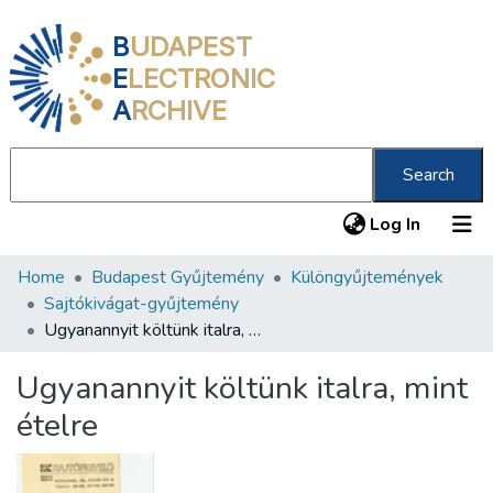
B
UDAPEST
E
LECTRONIC
A
RCHIVE
Search
(current
Log In
Home
Budapest Gyűjtemény
Különgyűjtemények
Communities & Collections
Sajtókivágat-gyűjtemény
All of DSpace
Ugyanannyit költünk italra, mint ételre
Statistics
Ugyanannyit költünk italra, mint
About us
ételre