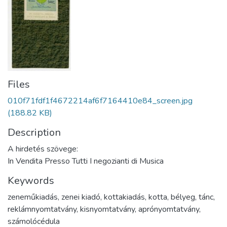
Files
010f71fdf1f4672214af6f7164410e84_screen.jpg
(188.82 KB)
Description
A hirdetés szövege:
In Vendita Presso Tutti I negozianti di Musica
Keywords
zeneműkiadás
,
zenei kiadó
,
kottakiadás
,
kotta
,
bélyeg
,
tánc
,
reklámnyomtatvány
,
kisnyomtatvány
,
aprónyomtatvány
,
számolócédula