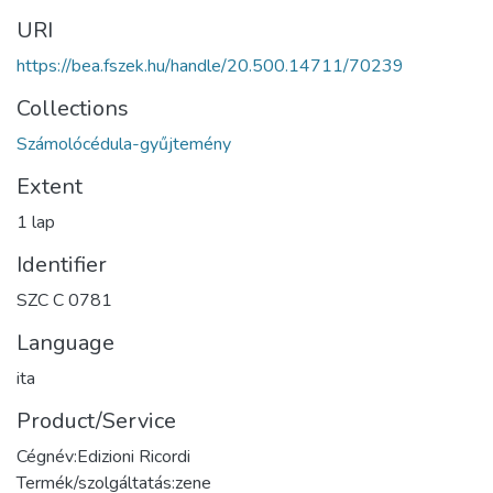
URI
https://bea.fszek.hu/handle/20.500.14711/70239
Collections
Számolócédula-gyűjtemény
Extent
1 lap
Identifier
SZC C 0781
Language
ita
Product/Service
Cégnév:Edizioni Ricordi
Termék/szolgáltatás:zene