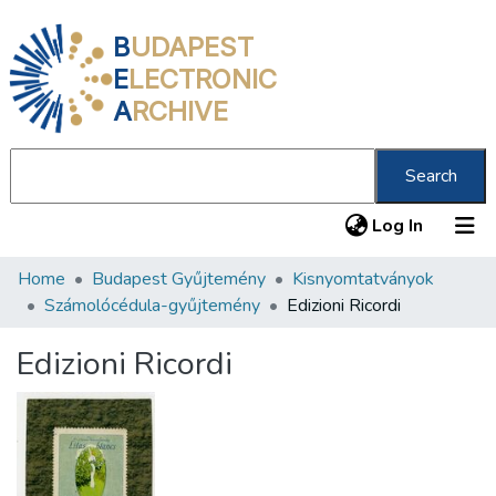
B
UDAPEST
E
LECTRONIC
A
RCHIVE
Search
(current
Log In
Home
Budapest Gyűjtemény
Kisnyomtatványok
Communities & Collections
Számolócédula-gyűjtemény
Edizioni Ricordi
All of DSpace
Edizioni Ricordi
Statistics
About us