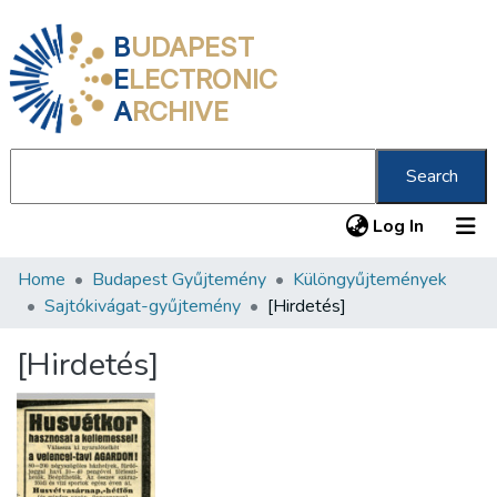
B
UDAPEST
E
LECTRONIC
A
RCHIVE
Search
(current
Log In
Home
Budapest Gyűjtemény
Különgyűjtemények
Communities & Collections
Sajtókivágat-gyűjtemény
[Hirdetés]
All of DSpace
[Hirdetés]
Statistics
About us