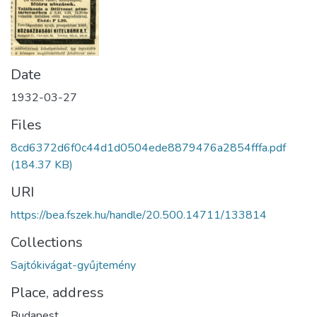
Date
1932-03-27
Files
8cd6372d6f0c44d1d0504ede8879476a2854fffa.pdf
(184.37 KB)
URI
https://bea.fszek.hu/handle/20.500.14711/133814
Collections
Sajtókivágat-gyűjtemény
Place, address
Budapest