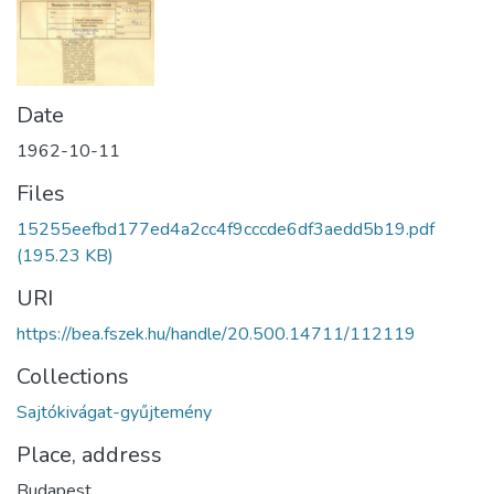
Date
1962-10-11
Files
15255eefbd177ed4a2cc4f9cccde6df3aedd5b19.pdf
(195.23 KB)
URI
https://bea.fszek.hu/handle/20.500.14711/112119
Collections
Sajtókivágat-gyűjtemény
Place, address
Budapest