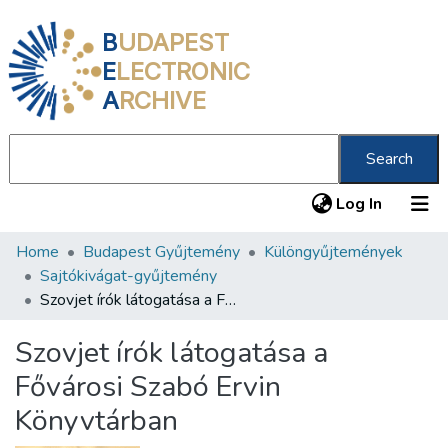
B
UDAPEST
E
LECTRONIC
A
RCHIVE
Search
(current
Log In
Home
Budapest Gyűjtemény
Különgyűjtemények
Communities & Collections
Sajtókivágat-gyűjtemény
All of DSpace
Szovjet írók látogatása a Fővárosi Szabó Ervin Könyvtárban
Statistics
Szovjet írók látogatása a
About us
Fővárosi Szabó Ervin
Könyvtárban