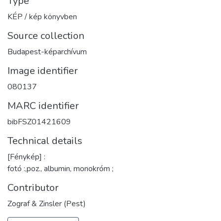
Type
KÉP / kép könyvben
Source collection
Budapest-képarchívum
Image identifier
080137
MARC identifier
bibFSZ01421609
Technical details
[Fénykép] :
fotó :,poz., albumin, monokróm ;
Contributor
Zograf & Zinsler (Pest)