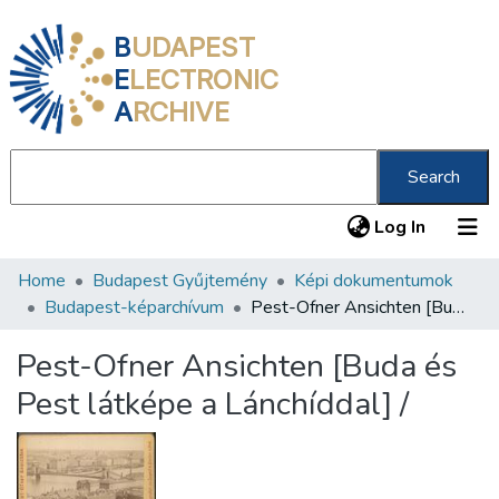
B
UDAPEST
E
LECTRONIC
A
RCHIVE
Search
(current
Log In
Home
Budapest Gyűjtemény
Képi dokumentumok
Communities & Collections
Budapest-képarchívum
Pest-Ofner Ansichten [Buda és Pest látképe a Lánchíddal] /
All of DSpace
Pest-Ofner Ansichten [Buda és
Statistics
Pest látképe a Lánchíddal] /
About us