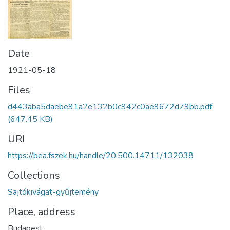
Date
1921-05-18
Files
d443aba5daebe91a2e132b0c942c0ae9672d79bb.pdf
(647.45 KB)
URI
https://bea.fszek.hu/handle/20.500.14711/132038
Collections
Sajtókivágat-gyűjtemény
Place, address
Budapest