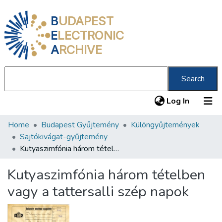
B
UDAPEST
E
LECTRONIC
A
RCHIVE
Search
(current
Log In
Home
Budapest Gyűjtemény
Különgyűjtemények
Communities & Collections
Sajtókivágat-gyűjtemény
All of DSpace
Kutyaszimfónia három tételben vagy a tattersalli szép napok
Statistics
Kutyaszimfónia három tételben
About us
vagy a tattersalli szép napok