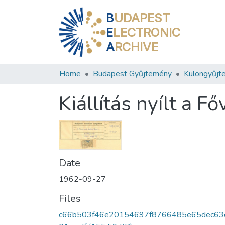
B
UDAPEST
E
LECTRONIC
A
RCHIVE
Home
Budapest Gyűjtemény
Különgyűjt
Kiállítás nyílt a 
Date
1962-09-27
Files
c66b503f46e20154697f8766485e65dec63