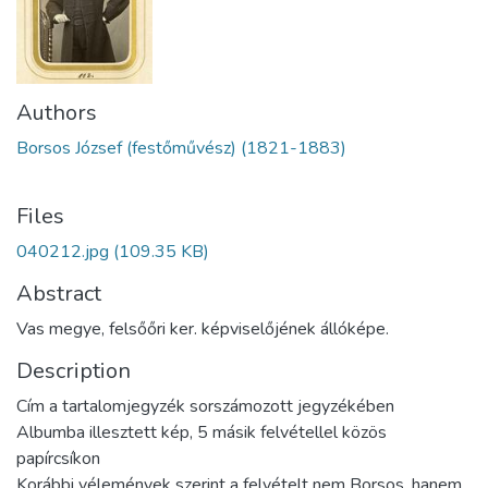
Authors
Borsos József (festőművész) (1821-1883)
Files
040212.jpg
(109.35 KB)
Abstract
Vas megye, felsőőri ker. képviselőjének állóképe.
Description
Cím a tartalomjegyzék sorszámozott jegyzékében
Albumba illesztett kép, 5 másik felvétellel közös
papírcsíkon
Korábbi vélemények szerint a felvételt nem Borsos, hanem