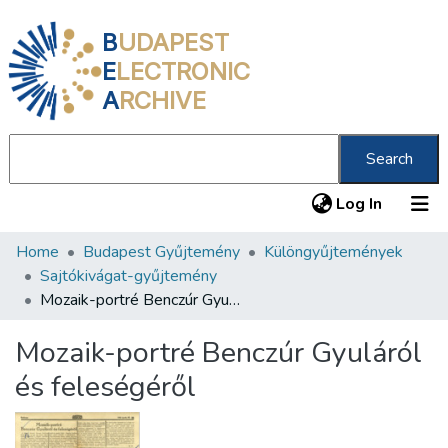
B
UDAPEST
E
LECTRONIC
A
RCHIVE
Search
(current
Log In
Home
Budapest Gyűjtemény
Különgyűjtemények
Communities & Collections
Sajtókivágat-gyűjtemény
All of DSpace
Mozaik-portré Benczúr Gyuláról és feleségéről
Statistics
Mozaik-portré Benczúr Gyuláról
About us
és feleségéről