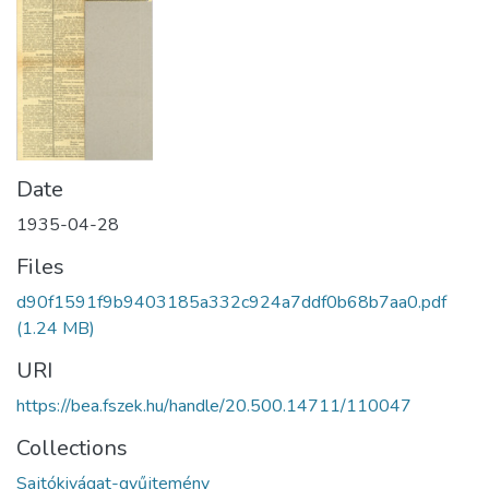
Date
1935-04-28
Files
d90f1591f9b9403185a332c924a7ddf0b68b7aa0.pdf
(1.24 MB)
URI
https://bea.fszek.hu/handle/20.500.14711/110047
Collections
Sajtókivágat-gyűjtemény