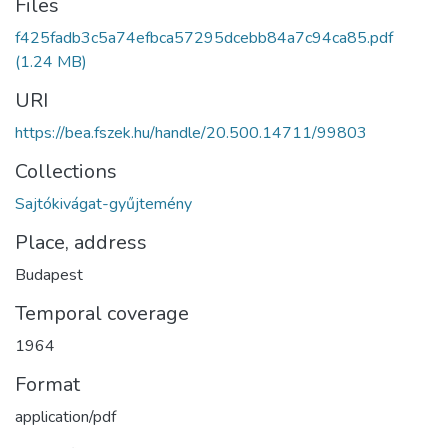
Files
f425fadb3c5a74efbca57295dcebb84a7c94ca85.pdf
(1.24 MB)
URI
https://bea.fszek.hu/handle/20.500.14711/99803
Collections
Sajtókivágat-gyűjtemény
Place, address
Budapest
Temporal coverage
1964
Format
application/pdf