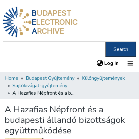
B
UDAPEST
E
LECTRONIC
A
RCHIVE
Search
(current
Log In
Home
Budapest Gyűjtemény
Különgyűjtemények
Communities & Collections
Sajtókivágat-gyűjtemény
All of DSpace
A Hazafias Népfront és a budapesti állandó bizottságok együttműködése
Statistics
A Hazafias Népfront és a
About us
budapesti állandó bizottságok
együttműködése