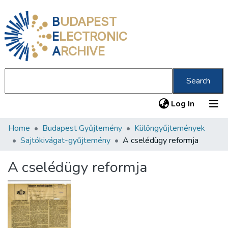
B
UDAPEST
E
LECTRONIC
A
RCHIVE
Search
(current
Log In
Home
Budapest Gyűjtemény
Különgyűjtemények
Communities & Collections
Sajtókivágat-gyűjtemény
A cselédügy reformja
All of DSpace
A cselédügy reformja
Statistics
About us