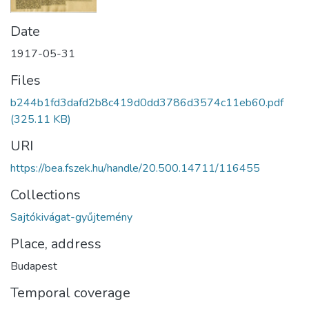
Date
1917-05-31
Files
b244b1fd3dafd2b8c419d0dd3786d3574c11eb60.pdf
(325.11 KB)
URI
https://bea.fszek.hu/handle/20.500.14711/116455
Collections
Sajtókivágat-gyűjtemény
Place, address
Budapest
Temporal coverage