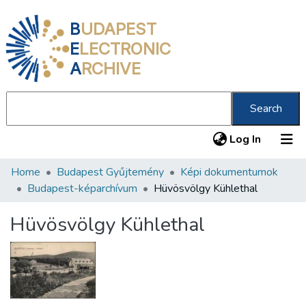
B
UDAPEST
E
LECTRONIC
A
RCHIVE
Search
(current
Log In
Home
Budapest Gyűjtemény
Képi dokumentumok
Communities & Collections
Budapest-képarchívum
Hüvösvölgy Kühlethal
All of DSpace
Hüvösvölgy Kühlethal
Statistics
About us