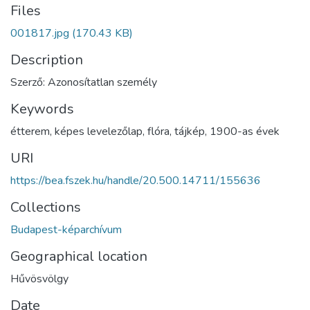
Files
001817.jpg
(170.43 KB)
Description
Szerző: Azonosítatlan személy
Keywords
étterem
,
képes levelezőlap
,
flóra
,
tájkép
,
1900-as évek
URI
https://bea.fszek.hu/handle/20.500.14711/155636
Collections
Budapest-képarchívum
Geographical location
Hűvösvölgy
Date