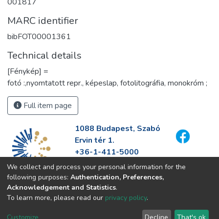
001817
MARC identifier
bibFOT00001361
Technical details
[Fénykép] =
fotó :,nyomtatott repr., képeslap, fotolitográfia, monokróm ;
Full item page
1088 Budapest, Szabó
Ervin tér 1.
+36-1-411-5000
info@fszek.hu
We collect and process your personal information for the
https://fszek.hu
following purposes:
Authentication, Preferences,
Acknowledgement and Statistics
.
To learn more, please read our
privacy policy
.
Customize
Decline
That's ok