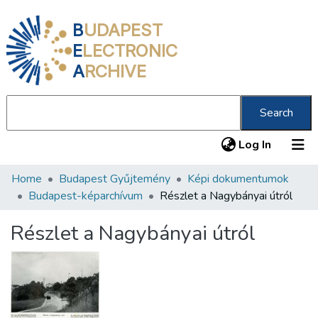
B
UDAPEST
E
LECTRONIC
A
RCHIVE
Search
(current
Log In
Home
Budapest Gyűjtemény
Képi dokumentumok
Communities & Collections
Budapest-képarchívum
Részlet a Nagybányai útról
All of DSpace
Részlet a Nagybányai útról
Statistics
About us