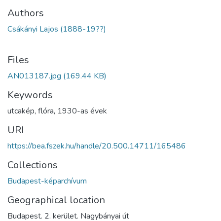
Authors
Csákányi Lajos (1888-19??)
Files
AN013187.jpg
(169.44 KB)
Keywords
utcakép
,
flóra
,
1930-as évek
URI
https://bea.fszek.hu/handle/20.500.14711/165486
Collections
Budapest-képarchívum
Geographical location
Budapest. 2. kerület. Nagybányai út