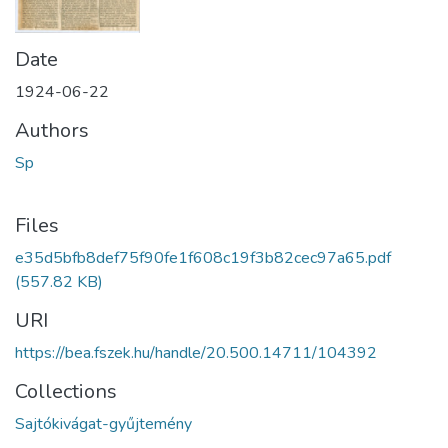
Date
1924-06-22
Authors
Sp
Files
e35d5bfb8def75f90fe1f608c19f3b82cec97a65.pdf
(557.82 KB)
URI
https://bea.fszek.hu/handle/20.500.14711/104392
Collections
Sajtókivágat-gyűjtemény