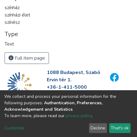
színház
színházi élet
színész
Type
Text
Full item page
1088 Budapest, Szabó
Ervin tér 1.
+36-1-411-5000
info@fszek.hu
We collect and process your personal information for the
https://fszek.hu
following purposes:
Authentication, Preferences,
Acknowledgement and Statistics
.
To learn more, please read our
privacy policy
.
Customize
Decline
That's ok