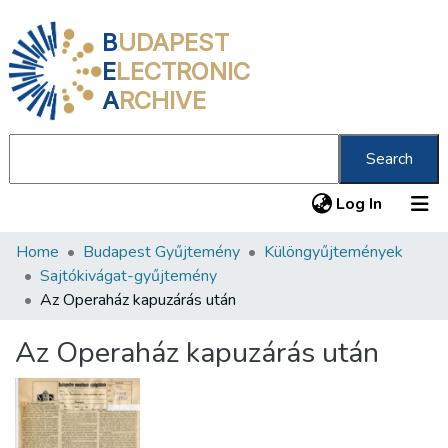
B
UDAPEST
E
LECTRONIC
A
RCHIVE
Search
(current
Log In
Home
Budapest Gyűjtemény
Különgyűjtemények
Communities & Collections
Sajtókivágat-gyűjtemény
All of DSpace
Az Operaház kapuzárás után
Statistics
Az Operaház kapuzárás után
About us