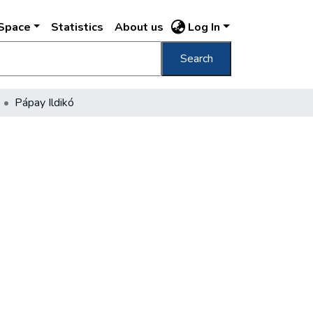
DSpace
Statistics
About us
Log In
Search
Pápay Ildikó