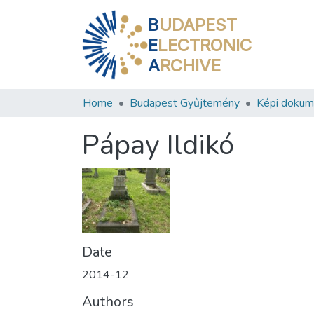
B
UDAPEST
E
LECTRONIC
A
RCHIVE
Home
Budapest Gyűjtemény
Képi doku
Pápay Ildikó
Date
2014-12
Authors