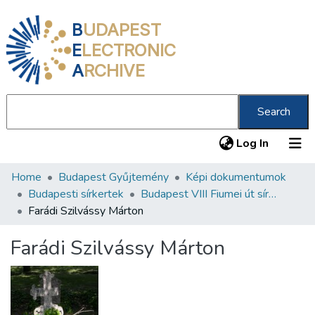
B
UDAPEST
E
LECTRONIC
A
RCHIVE
Search
(current
Log In
Home
Budapest Gyűjtemény
Képi dokumentumok
Communities & Collections
Budapesti sírkertek
Budapest VIII Fiumei út sírkert 2. rész
All of DSpace
Farádi Szilvássy Márton
Statistics
Farádi Szilvássy Márton
About us