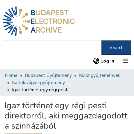
B
UDAPEST
E
LECTRONIC
A
RCHIVE
Search
(current
Log In
Home
Budapest Gyűjtemény
Különgyűjtemények
Communities & Collections
Sajtókivágat-gyűjtemény
All of DSpace
Igaz történet egy régi pesti direktorról, aki meggazdagodott a szinházából
Statistics
Igaz történet egy régi pesti
About us
direktorról, aki meggazdagodott
a szinházából