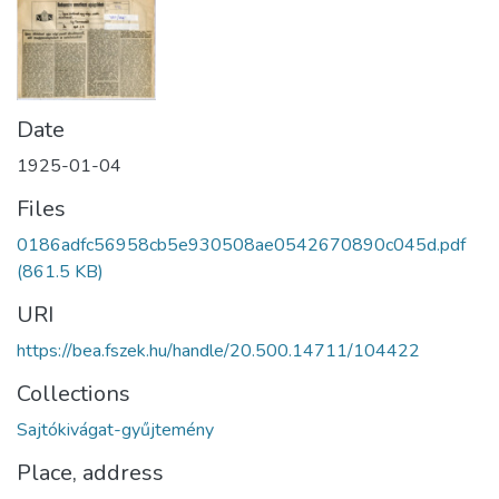
Date
1925-01-04
Files
0186adfc56958cb5e930508ae0542670890c045d.pdf
(861.5 KB)
URI
https://bea.fszek.hu/handle/20.500.14711/104422
Collections
Sajtókivágat-gyűjtemény
Place, address