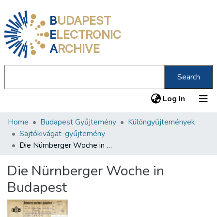
B
UDAPEST
E
LECTRONIC
A
RCHIVE
Search
(current
Log In
Home
Budapest Gyűjtemény
Különgyűjtemények
Communities & Collections
Sajtókivágat-gyűjtemény
All of DSpace
Die Nürnberger Woche in Budapest
Statistics
Die Nürnberger Woche in
About us
Budapest