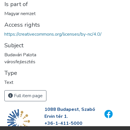
Is part of
Magyar nemzet
Access rights
https://creativecommons.org/licenses/by-nc/4.0/
Subject
Budavári Palota
városfejlesztés
Type
Text
Full item page
1088 Budapest, Szabó
Ervin tér 1.
+36-1-411-5000