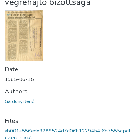
végrehajtó bizottsága
Date
1965-06-15
Authors
Gárdonyi Jenő
Files
ab001a886ede9289524d7d06b12294b4f6b7585c.pdf
(594.05 KB)