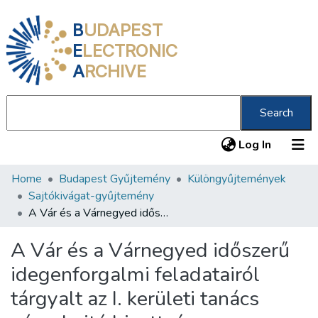
B
UDAPEST
E
LECTRONIC
A
RCHIVE
Search
(current
Log In
Home
Budapest Gyűjtemény
Különgyűjtemények
Communities & Collections
Sajtókivágat-gyűjtemény
All of DSpace
A Vár és a Várnegyed időszerű idegenforgalmi feladatairól tárgyalt az I. kerületi tanács végrehajtó bizottsága
Statistics
A Vár és a Várnegyed időszerű
About us
idegenforgalmi feladatairól
tárgyalt az I. kerületi tanács