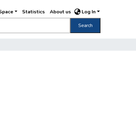
DSpace
Statistics
About us
Log In
Search