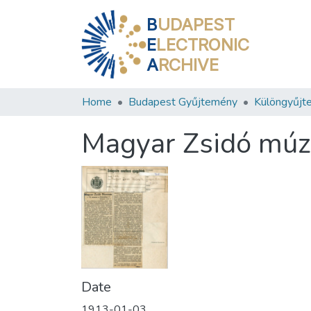
B
UDAPEST
E
LECTRONIC
A
RCHIVE
Home
Budapest Gyűjtemény
Különgyűjt
Magyar Zsidó mú
Date
1913-01-03