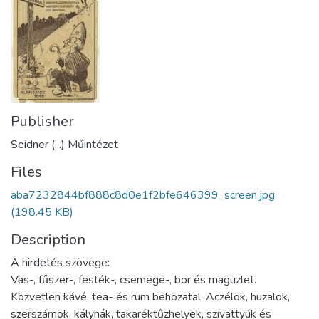
Publisher
Seidner (...) Műintézet
Files
aba7232844bf888c8d0e1f2bfe646399_screen.jpg
(198.45 KB)
Description
A hirdetés szövege:
Vas-, fűszer-, festék-, csemege-, bor és magüzlet.
Közvetlen kávé, tea- és rum behozatal. Aczélok, huzalok,
szerszámok, kályhák, takaréktűzhelyek, szivattyúk és