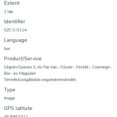
Extent
1 lap
Identifier
SZC G 0114
Language
hun
Product/Service
Cégnév:Gyenes S. és Fiai Vas-, Fűszer-, Festék-, Csemege-,
Bor- és Magüzlet
Termék/szolgáltatás:vegyeskereskedés
Type
Image
GPS latitute
46.8963711