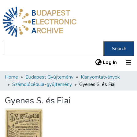
B
UDAPEST
E
LECTRONIC
A
RCHIVE
Search
(current
Log In
Home
Budapest Gyűjtemény
Kisnyomtatványok
Communities & Collections
Számolócédula-gyűjtemény
Gyenes S. és Fiai
All of DSpace
Gyenes S. és Fiai
Statistics
About us