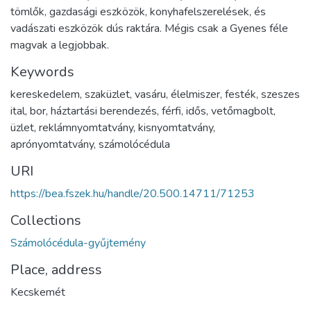
tömlők, gazdasági eszközök, konyhafelszerelések, és
vadászati eszközök dús raktára. Mégis csak a Gyenes féle
magvak a legjobbak.
Keywords
kereskedelem
,
szaküzlet
,
vasáru
,
élelmiszer
,
festék
,
szeszes
ital
,
bor
,
háztartási berendezés
,
férfi
,
idős
,
vetőmagbolt
,
üzlet
,
reklámnyomtatvány
,
kisnyomtatvány
,
aprónyomtatvány
,
számolócédula
URI
https://bea.fszek.hu/handle/20.500.14711/71253
Collections
Számolócédula-gyűjtemény
Place, address
Kecskemét