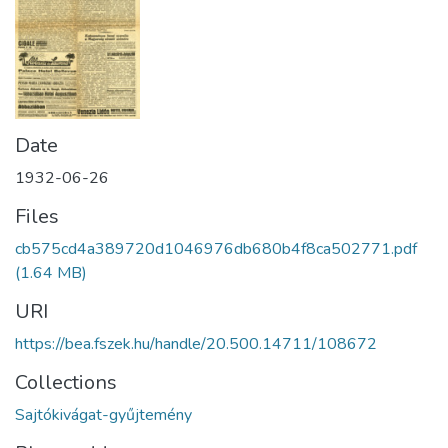
Date
1932-06-26
Files
cb575cd4a389720d1046976db680b4f8ca502771.pdf
(1.64 MB)
URI
https://bea.fszek.hu/handle/20.500.14711/108672
Collections
Sajtókivágat-gyűjtemény