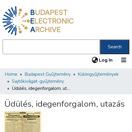
B
UDAPEST
E
LECTRONIC
A
RCHIVE
Search
(current
Log In
Home
Budapest Gyűjtemény
Különgyűjtemények
Communities & Collections
Sajtókivágat-gyűjtemény
All of DSpace
Üdülés, idegenforgalom, utazás
Statistics
Üdülés, idegenforgalom, utazás
About us