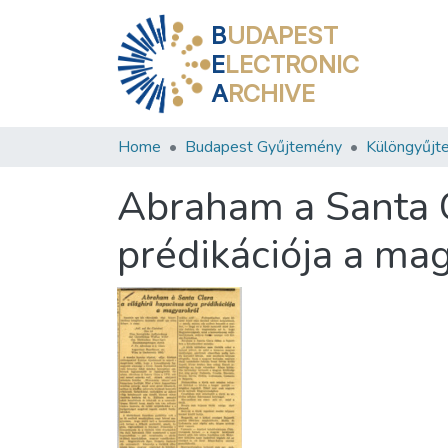
B
UDAPEST
E
LECTRONIC
A
RCHIVE
Home
Budapest Gyűjtemény
Különgyűjt
Abraham a Santa C
prédikációja a ma