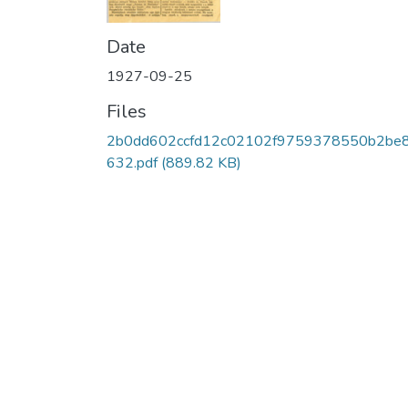
Date
1927-09-25
Files
2b0dd602ccfd12c02102f9759378550b2be
632.pdf
(889.82 KB)