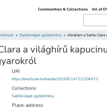
Communities & Collections
All of 
emények
Sajtókivágat-gyűjtemény
lara a világhírű kapucin
gyarokról
URI
https://bea.fszek.hu/handle/20.500.14711/106473
Collections
Sajtókivágat-gyűjtemény
Place, address