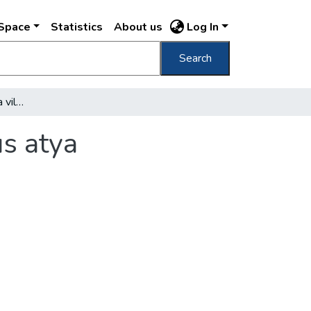
DSpace
Statistics
About us
Log In
Search
Abraham a Santa Clara a világhírű kapucinus atya prédikációja a magyarokról
us atya