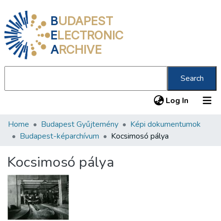
B
UDAPEST
E
LECTRONIC
A
RCHIVE
Search
(current
Log In
Home
Budapest Gyűjtemény
Képi dokumentumok
Communities & Collections
Budapest-képarchívum
Kocsimosó pálya
All of DSpace
Kocsimosó pálya
Statistics
About us