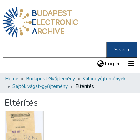
B
UDAPEST
E
LECTRONIC
A
RCHIVE
Search
(current
Log In
Home
Budapest Gyűjtemény
Különgyűjtemények
Communities & Collections
Sajtókivágat-gyűjtemény
Eltérítés
All of DSpace
Eltérítés
Statistics
About us