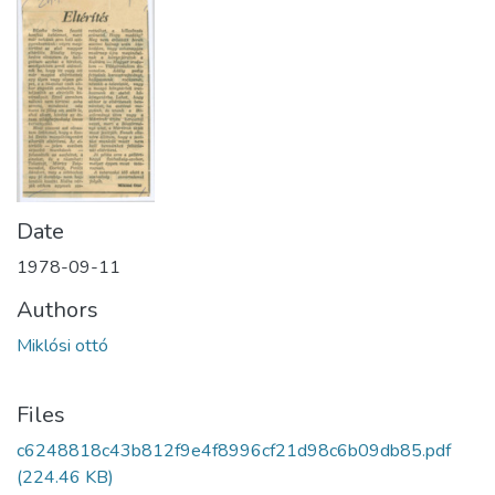
Date
1978-09-11
Authors
Miklósi ottó
Files
c6248818c43b812f9e4f8996cf21d98c6b09db85.pdf
(224.46 KB)