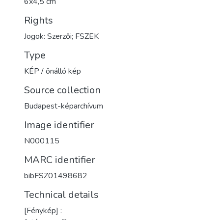
6x4,5 cm
Rights
Jogok: Szerzői; FSZEK
Type
KÉP / önálló kép
Source collection
Budapest-képarchívum
Image identifier
N000115
MARC identifier
bibFSZ01498682
Technical details
[Fénykép] :