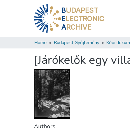
B
UDAPEST
E
LECTRONIC
A
RCHIVE
Home
Budapest Gyűjtemény
Képi doku
[Járókelők egy vill
Authors