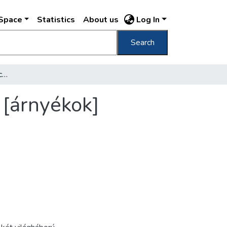
DSpace
Statistics
About us
Log In
Search
[Járókelők egy villa díszrácsos kapuja előtt] [árnyékok]
] [árnyékok]