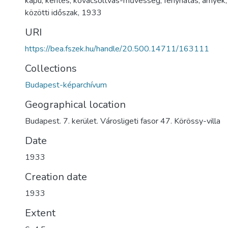
kapu
,
kerítés
,
kovácsoltvas-művesség
,
fényhatás
,
árnyék
közötti időszak
,
1933
URI
https://bea.fszek.hu/handle/20.500.14711/163111
Collections
Budapest-képarchívum
Geographical location
Budapest. 7. kerület. Városligeti fasor 47. Körössy-villa
Date
1933
Creation date
1933
Extent