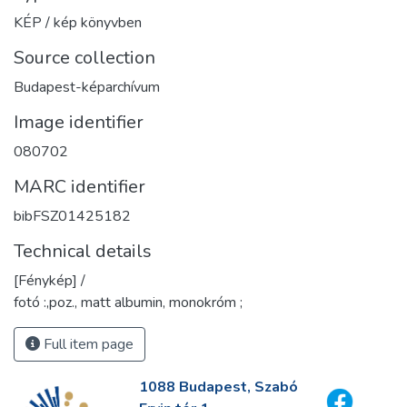
KÉP / kép könyvben
Source collection
Budapest-képarchívum
Image identifier
080702
MARC identifier
bibFSZ01425182
Technical details
[Fénykép] /
fotó :,poz., matt albumin, monokróm ;
Full item page
1088 Budapest, Szabó