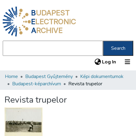
B
UDAPEST
E
LECTRONIC
A
RCHIVE
Search
(current
Log In
Home
Budapest Gyűjtemény
Képi dokumentumok
Communities & Collections
Budapest-képarchívum
Revista trupelor
All of DSpace
Revista trupelor
Statistics
About us