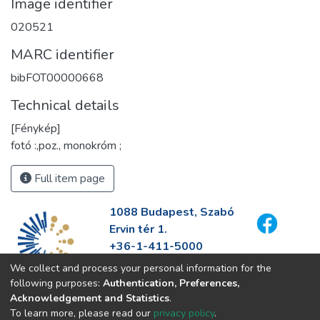
Image identifier
020521
MARC identifier
bibFOT00000668
Technical details
[Fénykép]
fotó :,poz., monokróm ;
Full item page
1088 Budapest, Szabó
Ervin tér 1.
+36-1-411-5000
info@fszek.hu
We collect and process your personal information for the
https://fszek.hu
following purposes:
Authentication, Preferences,
Acknowledgement and Statistics
.
To learn more, please read our
privacy policy
.