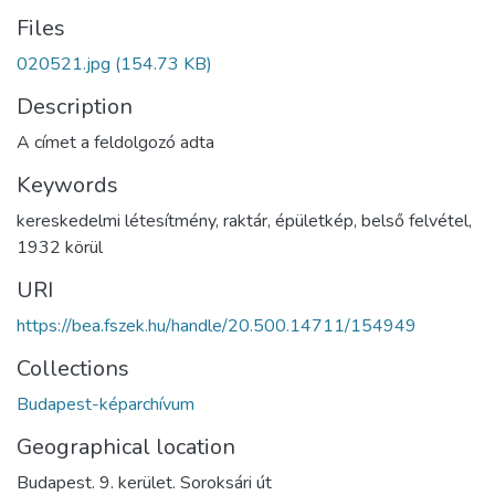
Files
020521.jpg
(154.73 KB)
Description
A címet a feldolgozó adta
Keywords
kereskedelmi létesítmény
,
raktár
,
épületkép
,
belső felvétel
,
1932 körül
URI
https://bea.fszek.hu/handle/20.500.14711/154949
Collections
Budapest-képarchívum
Geographical location
Budapest. 9. kerület. Soroksári út