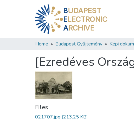
B
UDAPEST
E
LECTRONIC
A
RCHIVE
Home
Budapest Gyűjtemény
Képi doku
[Ezredéves Országo
Files
021707.jpg
(213.25 KB)