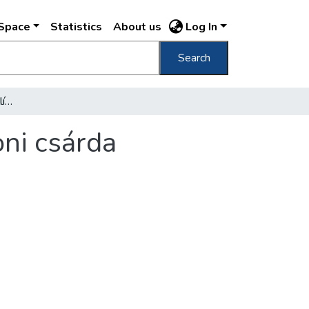
DSpace
Statistics
About us
Log In
Search
[Ezredéves Országos Kiállítás, 1896] Balatoni csárda
oni csárda