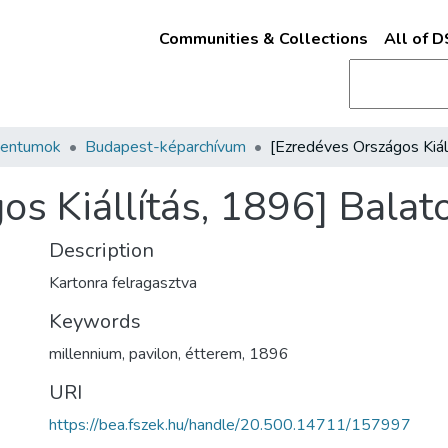
Communities & Collections
All of 
mentumok
Budapest-képarchívum
s Kiállítás, 1896] Balat
Description
Kartonra felragasztva
Keywords
millennium
,
pavilon
,
étterem
,
1896
URI
https://bea.fszek.hu/handle/20.500.14711/157997