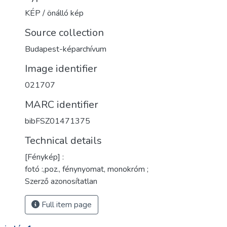
KÉP / önálló kép
Source collection
Budapest-képarchívum
Image identifier
021707
MARC identifier
bibFSZ01471375
Technical details
[Fénykép] :
fotó :,poz., fénynyomat, monokróm ;
Szerző azonosítatlan
Full item page