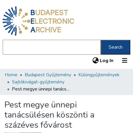
B
UDAPEST
E
LECTRONIC
A
RCHIVE
Search
(current
Log In
Home
Budapest Gyűjtemény
Különgyűjtemények
Communities & Collections
Sajtókivágat-gyűjtemény
All of DSpace
Pest megye ünnepi tanácsülésen köszönti a százéves fővárost
Statistics
Pest megye ünnepi
About us
tanácsülésen köszönti a
százéves fővárost