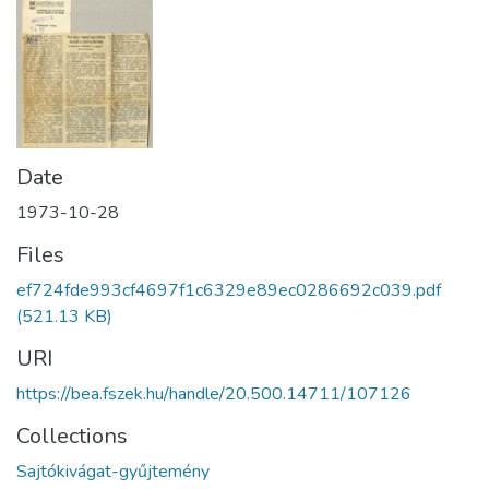
Date
1973-10-28
Files
ef724fde993cf4697f1c6329e89ec0286692c039.pdf
(521.13 KB)
URI
https://bea.fszek.hu/handle/20.500.14711/107126
Collections
Sajtókivágat-gyűjtemény