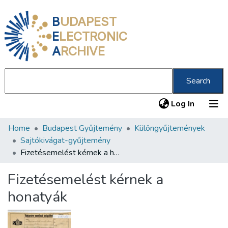
B
UDAPEST
E
LECTRONIC
A
RCHIVE
Search
(current
Log In
Home
Budapest Gyűjtemény
Különgyűjtemények
Communities & Collections
Sajtókivágat-gyűjtemény
All of DSpace
Fizetésemelést kérnek a honatyák
Statistics
Fizetésemelést kérnek a
About us
honatyák