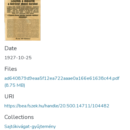
Date
1927-10-25
Files
ad640879d9eaa5f12ea722aaae0a166e61638c44.pdf
(8.75 MB)
URI
https://bea.fszek.hu/handle/20.500.14711/104482
Collections
Sajtókivágat-gyűjtemény