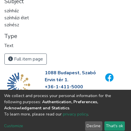
Subject
színház
színházi élet
színész
Type
Text
Full item page
1088 Budapest, Szabó
Ervin tér 1.
+36-1-411-5000
info@fszek.hu
We collect and process your personal information for the
https://fszek.hu
following purposes:
Authentication, Preferences,
Acknowledgement and Statistics
.
To learn more, please read our
privacy policy
.
Customize
Decline
That's ok