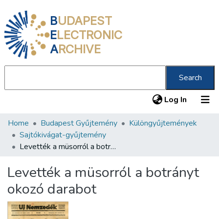
B
UDAPEST
E
LECTRONIC
A
RCHIVE
Search
(current
Log In
Home
Budapest Gyűjtemény
Különgyűjtemények
Communities & Collections
Sajtókivágat-gyűjtemény
All of DSpace
Levették a müsorról a botrányt okozó darabot
Statistics
Levették a müsorról a botrányt
About us
okozó darabot