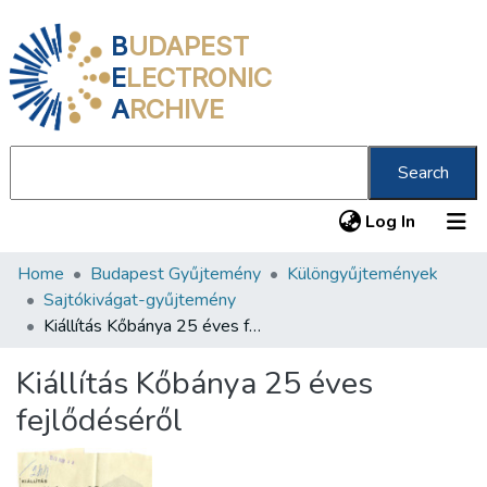
B
UDAPEST
E
LECTRONIC
A
RCHIVE
Search
(current
Log In
Home
Budapest Gyűjtemény
Különgyűjtemények
Communities & Collections
Sajtókivágat-gyűjtemény
All of DSpace
Kiállítás Kőbánya 25 éves fejlődéséről
Statistics
Kiállítás Kőbánya 25 éves
About us
fejlődéséről