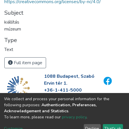
https://creativecommons.org/licenses/by-nc/4.0/
Subject
kiállítás
múzeum
Type
Text
Full item page
1088 Budapest, Szabó
Ervin tér 1.
+36-1-411-5000
info@fszek.hu
We collect and process your personal information for the
https://fszek.hu
following purposes:
Authentication, Preferences,
Acknowledgement and Statistics
.
To learn more, please read our
privacy policy
.
Customize
Decline
That's ok