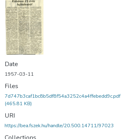
Date
1957-03-11
Files
7d747b3caf1bc8b5df8f54a3252c4a4ffebedd9c.pdf
(465.81 KB)
URI
https://bea.fszek.hu/handle/20.500.14711/97023
Collections