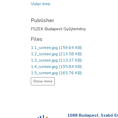
Vizler Imre
Publisher
FSZEK Budapest Gyűjtemény
Files
1.1_screen.jpg
(159.64 KB)
1.2_screen.jpg
(213.58 KB)
1.3_screen.jpg
(113.37 KB)
1.4_screen.jpg
(195.84 KB)
1.5_screen.jpg
(165.76 KB)
Show more
1088 Budapest, Szabó Erv