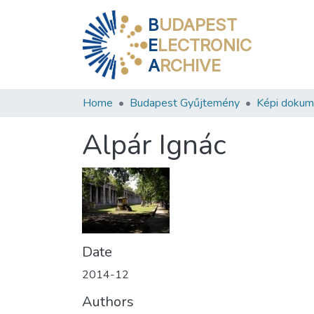
B
UDAPEST
E
LECTRONIC
A
RCHIVE
Home
Budapest Gyűjtemény
Képi doku
Alpár Ignác
Date
2014-12
Authors