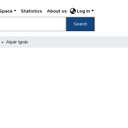
DSpace
Statistics
About us
Log In
Search
Alpár Ignác