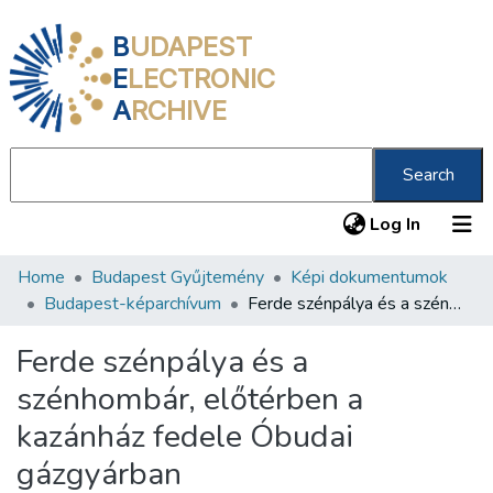
B
UDAPEST
E
LECTRONIC
A
RCHIVE
Search
(current
Log In
Home
Budapest Gyűjtemény
Képi dokumentumok
Communities & Collections
Budapest-képarchívum
Ferde szénpálya és a szénhombár, előtérben a kazánház fedele Óbudai gázgyárban
All of DSpace
Ferde szénpálya és a
Statistics
szénhombár, előtérben a
About us
kazánház fedele Óbudai
gázgyárban