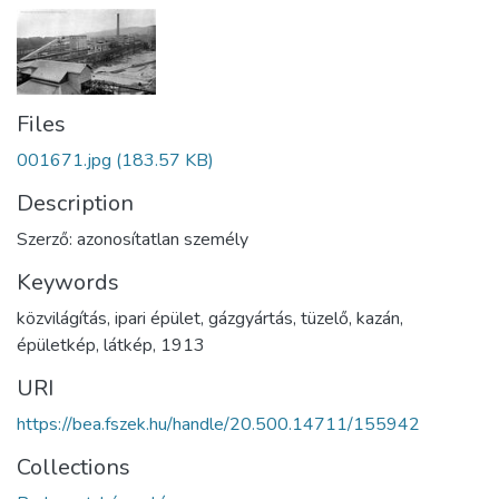
Files
001671.jpg
(183.57 KB)
Description
Szerző: azonosítatlan személy
Keywords
közvilágítás
,
ipari épület
,
gázgyártás
,
tüzelő
,
kazán
,
épületkép
,
látkép
,
1913
URI
https://bea.fszek.hu/handle/20.500.14711/155942
Collections