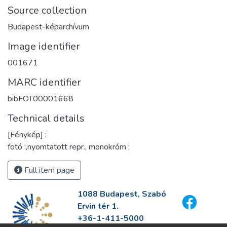
Source collection
Budapest-képarchívum
Image identifier
001671
MARC identifier
bibFOT00001668
Technical details
[Fénykép] :
fotó :,nyomtatott repr., monokróm ;
Full item page
1088 Budapest, Szabó
Ervin tér 1.
+36-1-411-5000