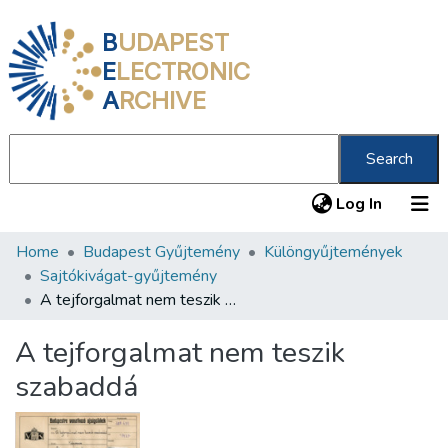
B
UDAPEST
E
LECTRONIC
A
RCHIVE
Search
(current
Log In
Home
Budapest Gyűjtemény
Különgyűjtemények
Communities & Collections
Sajtókivágat-gyűjtemény
All of DSpace
A tejforgalmat nem teszik szabaddá
Statistics
A tejforgalmat nem teszik
About us
szabaddá