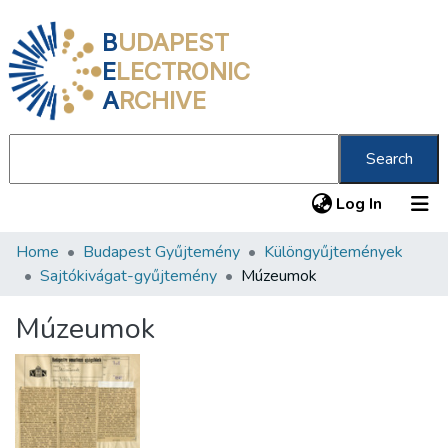
B
UDAPEST
E
LECTRONIC
A
RCHIVE
Search
(current
Log In
Home
Budapest Gyűjtemény
Különgyűjtemények
Communities & Collections
Sajtókivágat-gyűjtemény
Múzeumok
All of DSpace
Múzeumok
Statistics
About us