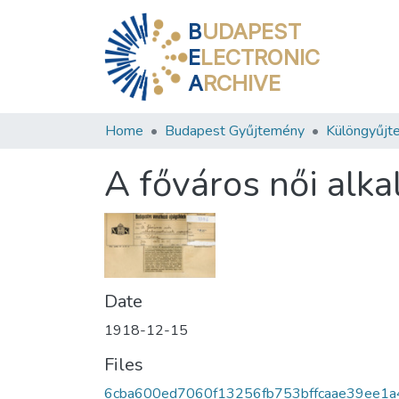
B
UDAPEST
E
LECTRONIC
A
RCHIVE
Home
Budapest Gyűjtemény
Különgyűjt
A főváros női alk
Date
1918-12-15
Files
6cba600ed7060f13256fb753bffcaae39ee1a