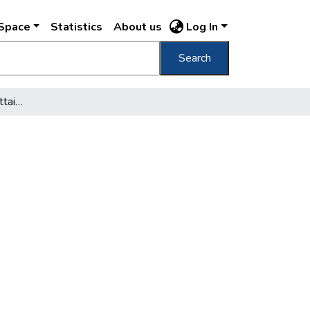
DSpace
Statistics
About us
Log In
Search
A főváros női alkalmazottainak mozgalma