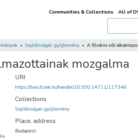
Communities & Collections
All of 
emények
Sajtókivágat-gyűjtemény
almazottainak mozgalma
URI
https://bea.fszek.hu/handle/20.500.14711/117346
Collections
Sajtókivágat-gyűjtemény
Place, address
Budapest
4a