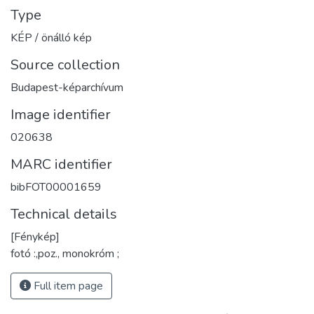
Type
KÉP / önálló kép
Source collection
Budapest-képarchívum
Image identifier
020638
MARC identifier
bibFOT00001659
Technical details
[Fénykép]
fotó :,poz., monokróm ;
Full item page