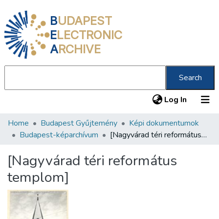
B
UDAPEST
E
LECTRONIC
A
RCHIVE
Search
(current
Log In
Home
Budapest Gyűjtemény
Képi dokumentumok
Communities & Collections
Budapest-képarchívum
[Nagyvárad téri református templom]
All of DSpace
[Nagyvárad téri református
Statistics
templom]
About us