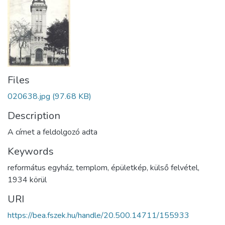
Files
020638.jpg
(97.68 KB)
Description
A címet a feldolgozó adta
Keywords
református egyház
,
templom
,
épületkép
,
külső felvétel
,
1934 körül
URI
https://bea.fszek.hu/handle/20.500.14711/155933