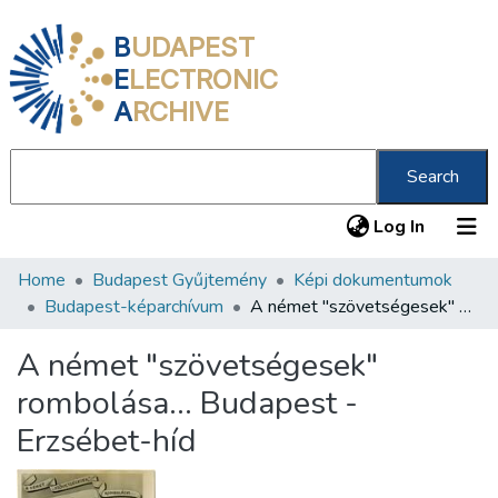
B
UDAPEST
E
LECTRONIC
A
RCHIVE
Search
(current
Log In
Home
Budapest Gyűjtemény
Képi dokumentumok
Communities & Collections
Budapest-képarchívum
A német "szövetségesek" rombolása... Budapest - Erzsébet-híd
All of DSpace
A német "szövetségesek"
Statistics
rombolása... Budapest -
About us
Erzsébet-híd