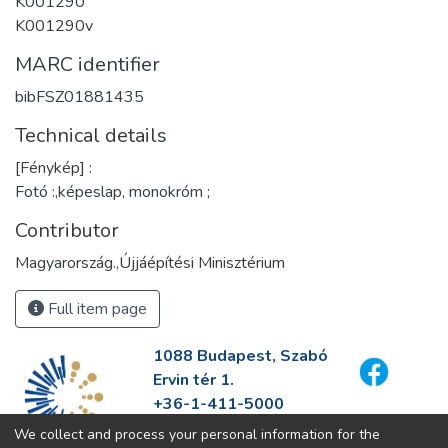
K001290
K001290v
MARC identifier
bibFSZ01881435
Technical details
[Fénykép] :
Fotó :,képeslap, monokróm ;
Contributor
Magyarország.,Újjáépítési Minisztérium
Full item page
1088 Budapest, Szabó
Ervin tér 1.
+36-1-411-5000
info@fszek.hu
We collect and process your personal information for the