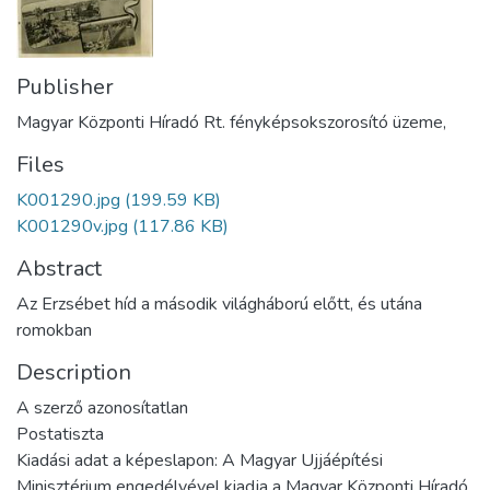
Publisher
Magyar Központi Híradó Rt. fényképsokszorosító üzeme,
Files
K001290.jpg
(199.59 KB)
K001290v.jpg
(117.86 KB)
Abstract
Az Erzsébet híd a második világháború előtt, és utána
romokban
Description
A szerző azonosítatlan
Postatiszta
Kiadási adat a képeslapon: A Magyar Ujjáépítési
Minisztérium engedélyével kiadja a Magyar Központi Híradó