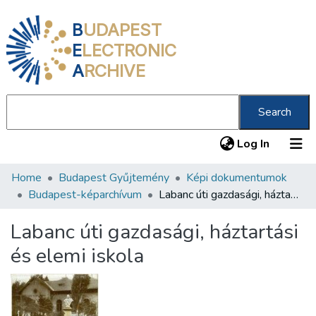
B
UDAPEST
E
LECTRONIC
A
RCHIVE
Search
(current
Log In
Home
Budapest Gyűjtemény
Képi dokumentumok
Communities & Collections
Budapest-képarchívum
Labanc úti gazdasági, háztartási és elemi iskola
All of DSpace
Labanc úti gazdasági, háztartási
Statistics
és elemi iskola
About us