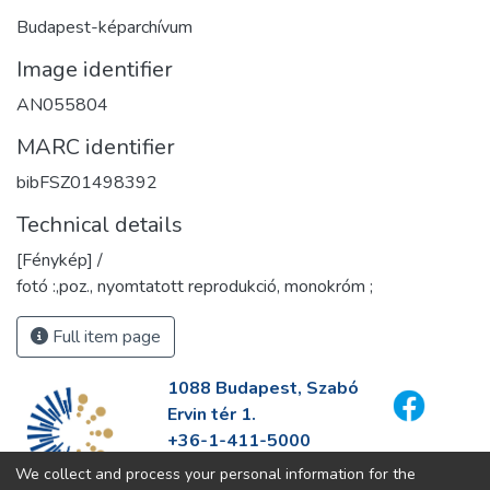
Budapest-képarchívum
Image identifier
AN055804
MARC identifier
bibFSZ01498392
Technical details
[Fénykép] /
fotó :,poz., nyomtatott reprodukció, monokróm ;
Full item page
1088 Budapest, Szabó
Ervin tér 1.
+36-1-411-5000
info@fszek.hu
We collect and process your personal information for the