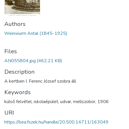
Authors
Weinwurm Antal (1845-1925)
Files
AN055804.jpg
(462.21 KB)
Description
A kertben I. Ferenc József szobra áll
Keywords
külső felvétel
,
iskolaépület
,
udvar
,
mellszobor
,
1906
URI
https://bea.fszek.hu/handle/20.500.14711/163049