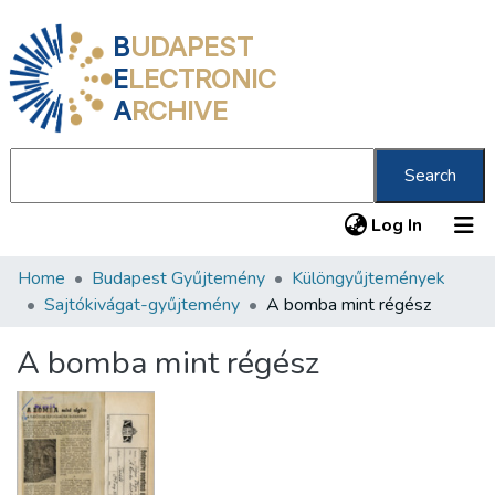
B
UDAPEST
E
LECTRONIC
A
RCHIVE
Search
(current
Log In
Home
Budapest Gyűjtemény
Különgyűjtemények
Communities & Collections
Sajtókivágat-gyűjtemény
A bomba mint régész
All of DSpace
A bomba mint régész
Statistics
About us