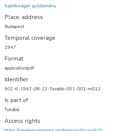
Sajtókivágat-gyűjtemény
Place, address
Budapest
Temporal coverage
1947
Format
application/pdf
Identifier
902-6-1947-08-22-Tovabb-001-001-m012
Is part of
Tobább
Access rights
https://creativecommons.org/licenses/by-nc/4.0/