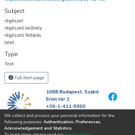
Subject
régészet
régészeti lelőhely
régészeti feltárás
lelet
Type
Text
Full item page
1088 Budapest, Szabó
Ervin tér 1.
+36-1-411-5000
info@fszek.hu
We collect and process your personal information for the
https://fszek.hu
following purposes:
Authentication, Preferences,
Acknowledgement and Statistics
.
To learn more, please read our
privacy policy
.