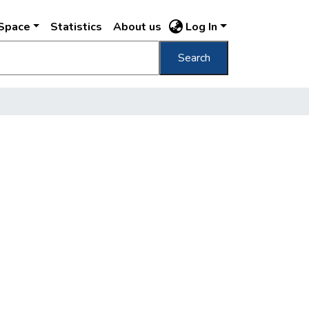
DSpace
Statistics
About us
Log In
Search