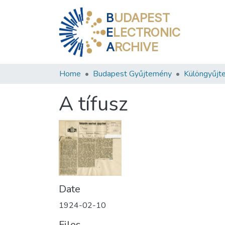
B
UDAPEST
E
LECTRONIC
A
RCHIVE
Home
Budapest Gyűjtemény
Különgyűjt
A tífusz
Date
1924-02-10
Files